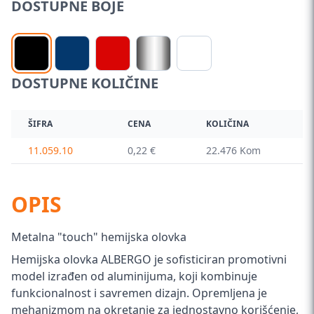
DOSTUPNE BOJE
DOSTUPNE KOLIČINE
ŠIFRA
CENA
KOLIČINA
11.059.10
0,22 €
22.476 Kom
OPIS
Metalna "touch" hemijska olovka
Hemijska olovka ALBERGO je sofisticiran promotivni
model izrađen od aluminijuma, koji kombinuje
funkcionalnost i savremen dizajn. Opremljena je
mehanizmom na okretanje za jednostavno korišćenje,