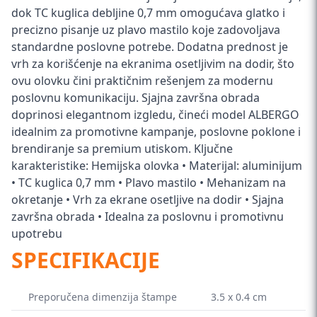
dok TC kuglica debljine 0,7 mm omogućava glatko i
precizno pisanje uz plavo mastilo koje zadovoljava
standardne poslovne potrebe. Dodatna prednost je
vrh za korišćenje na ekranima osetljivim na dodir, što
ovu olovku čini praktičnim rešenjem za modernu
poslovnu komunikaciju. Sjajna završna obrada
doprinosi elegantnom izgledu, čineći model ALBERGO
idealnim za promotivne kampanje, poslovne poklone i
brendiranje sa premium utiskom. Ključne
karakteristike: Hemijska olovka • Materijal: aluminijum
• TC kuglica 0,7 mm • Plavo mastilo • Mehanizam na
okretanje • Vrh za ekrane osetljive na dodir • Sjajna
završna obrada • Idealna za poslovnu i promotivnu
upotrebu
SPECIFIKACIJE
Preporučena dimenzija štampe
3.5 x 0.4 cm