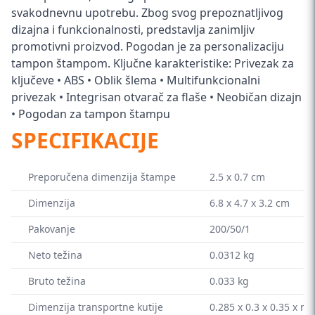
svakodnevnu upotrebu. Zbog svog prepoznatljivog
dizajna i funkcionalnosti, predstavlja zanimljiv
promotivni proizvod. Pogodan je za personalizaciju
tampon štampom. Ključne karakteristike: Privezak za
ključeve • ABS • Oblik šlema • Multifunkcionalni
privezak • Integrisan otvarač za flaše • Neobičan dizajn
• Pogodan za tampon štampu
SPECIFIKACIJE
Preporučena dimenzija štampe
2.5 x 0.7 cm
Dimenzija
6.8 x 4.7 x 3.2 cm
Pakovanje
200/50/1
Neto težina
0.0312 kg
Bruto težina
0.033 kg
Dimenzija transportne kutije
0.285 x 0.3 x 0.35 x m