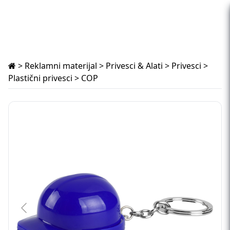
>
Reklamni materijal
>
Privesci & Alati
>
Privesci
>
Plastični privesci
> COP