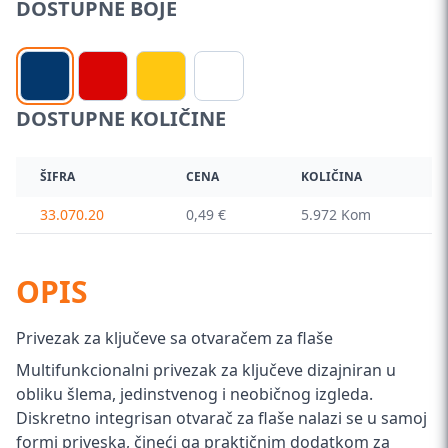
DOSTUPNE BOJE
DOSTUPNE KOLIČINE
ŠIFRA
CENA
KOLIČINA
33.070.20
0,49 €
5.972 Kom
OPIS
Privezak za ključeve sa otvaračem za flaše
Multifunkcionalni privezak za ključeve dizajniran u
obliku šlema, jedinstvenog i neobičnog izgleda.
Diskretno integrisan otvarač za flaše nalazi se u samoj
formi priveska, čineći ga praktičnim dodatkom za