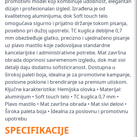
promotivni model koji kombinuje udobnost, elegantan
dizajn i profesionalan izgled. Izrađena je od
kvalitetnog aluminijuma, dok Soft touch telo
omogućava sigurno i prijatno držanje tokom pisanja,
posebno pri dužoj upotrebi. TC kuglica debljine 0,7
mm obezbeđuje glatko, precizno i ujednačeno pisanje
uz plavo mastilo koje zadovoljava standardne
kancelarijske i administrativne potrebe. Mat završna
obrada doprinosi savremenom izgledu, dok mat sivi
detalji daju dodatnu sofisticiranost. Dostupna u
širokoj paleti boja, idealna je za promotivne kampanje,
poslovne poklone i brendiranje sa premium utiskom.
Ključne karakteristike: Hemijska olovka • Materijal:
aluminijum • Soft touch telo • TC kuglica 0,7 mm •
Plavo mastilo • Mat završna obrada • Mat sivi delovi •
Široka paleta boja • Idealna za poslovnu i promotivnu
upotrebu
SPECIFIKACIJE