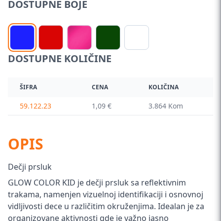
DOSTUPNE BOJE
DOSTUPNE KOLIČINE
ŠIFRA
CENA
KOLIČINA
59.122.23
1,09 €
3.864 Kom
OPIS
Dečji prsluk
GLOW COLOR KID je dečji prsluk sa reflektivnim
trakama, namenjen vizuelnoj identifikaciji i osnovnoj
vidljivosti dece u različitim okruženjima. Idealan je za
organizovane aktivnosti gde je važno jasno