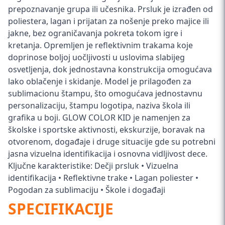
prepoznavanje grupa ili učesnika. Prsluk je izrađen od
poliestera, lagan i prijatan za nošenje preko majice ili
jakne, bez ograničavanja pokreta tokom igre i
kretanja. Opremljen je reflektivnim trakama koje
doprinose boljoj uočljivosti u uslovima slabijeg
osvetljenja, dok jednostavna konstrukcija omogućava
lako oblačenje i skidanje. Model je prilagođen za
sublimacionu štampu, što omogućava jednostavnu
personalizaciju, štampu logotipa, naziva škola ili
grafika u boji. GLOW COLOR KID je namenjen za
školske i sportske aktivnosti, ekskurzije, boravak na
otvorenom, događaje i druge situacije gde su potrebni
jasna vizuelna identifikacija i osnovna vidljivost dece.
Ključne karakteristike: Dečji prsluk • Vizuelna
identifikacija • Reflektivne trake • Lagan poliester •
Pogodan za sublimaciju • Škole i događaji
SPECIFIKACIJE