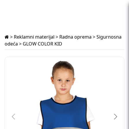
>
Reklamni materijal
>
Radna oprema
>
Sigurnosna
odeća
> GLOW COLOR KID