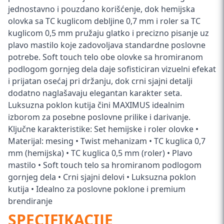
jednostavno i pouzdano korišćenje, dok hemijska
olovka sa TC kuglicom debljine 0,7 mm i roler sa TC
kuglicom 0,5 mm pružaju glatko i precizno pisanje uz
plavo mastilo koje zadovoljava standardne poslovne
potrebe. Soft touch telo obe olovke sa hromiranom
podlogom gornjeg dela daje sofisticiran vizuelni efekat
i prijatan osećaj pri držanju, dok crni sjajni detalji
dodatno naglašavaju elegantan karakter seta.
Luksuzna poklon kutija čini MAXIMUS idealnim
izborom za posebne poslovne prilike i darivanje.
Ključne karakteristike: Set hemijske i roler olovke •
Materijal: mesing • Twist mehanizam • TC kuglica 0,7
mm (hemijska) • TC kuglica 0,5 mm (roler) • Plavo
mastilo • Soft touch telo sa hromiranom podlogom
gornjeg dela • Crni sjajni delovi • Luksuzna poklon
kutija • Idealno za poslovne poklone i premium
brendiranje
SPECIFIKACIJE