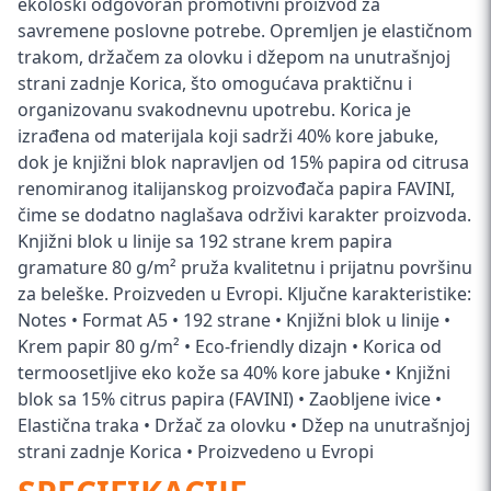
ekološki odgovoran promotivni proizvod za
savremene poslovne potrebe. Opremljen je elastičnom
trakom, držačem za olovku i džepom na unutrašnjoj
strani zadnje Korica, što omogućava praktičnu i
organizovanu svakodnevnu upotrebu. Korica je
izrađena od materijala koji sadrži 40% kore jabuke,
dok je knjižni blok napravljen od 15% papira od citrusa
renomiranog italijanskog proizvođača papira FAVINI,
čime se dodatno naglašava održivi karakter proizvoda.
Knjižni blok u linije sa 192 strane krem papira
gramature 80 g/m² pruža kvalitetnu i prijatnu površinu
za beleške. Proizveden u Evropi. Ključne karakteristike:
Notes • Format A5 • 192 strane • Knjižni blok u linije •
Krem papir 80 g/m² • Eco-friendly dizajn • Korica od
termoosetljive eko kože sa 40% kore jabuke • Knjižni
blok sa 15% citrus papira (FAVINI) • Zaobljene ivice •
Elastična traka • Držač za olovku • Džep na unutrašnjoj
strani zadnje Korica • Proizvedeno u Evropi