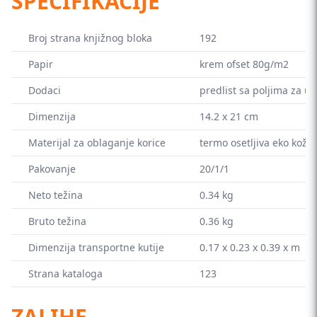
SPECIFIKACIJE
Broj strana knjižnog bloka
192
Papir
krem ofset 80g/m2
Dodaci
predlist sa poljima za up
Dimenzija
14.2 x 21 cm
Materijal za oblaganje korice
termo osetljiva eko koža
Pakovanje
20/1/1
Neto težina
0.34 kg
Bruto težina
0.36 kg
Dimenzija transportne kutije
0.17 x 0.23 x 0.39 x m
Strana kataloga
123
ZALIHE