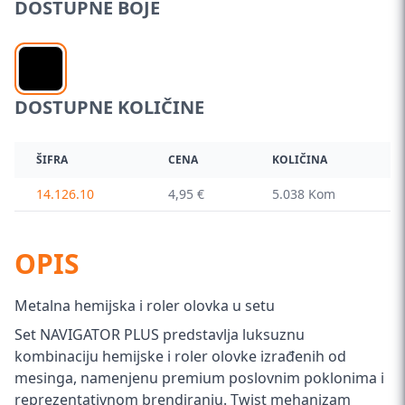
DOSTUPNE BOJE
DOSTUPNE KOLIČINE
ŠIFRA
CENA
KOLIČINA
14.126.10
4,95 €
5.038 Kom
OPIS
Metalna hemijska i roler olovka u setu
Set NAVIGATOR PLUS predstavlja luksuznu
kombinaciju hemijske i roler olovke izrađenih od
mesinga, namenjenu premium poslovnim poklonima i
reprezentativnom brendiranju. Twist mehanizam