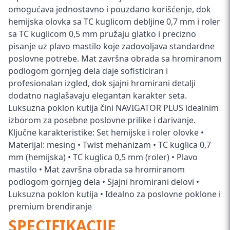
omogućava jednostavno i pouzdano korišćenje, dok
hemijska olovka sa TC kuglicom debljine 0,7 mm i roler
sa TC kuglicom 0,5 mm pružaju glatko i precizno
pisanje uz plavo mastilo koje zadovoljava standardne
poslovne potrebe. Mat završna obrada sa hromiranom
podlogom gornjeg dela daje sofisticiran i
profesionalan izgled, dok sjajni hromirani detalji
dodatno naglašavaju elegantan karakter seta.
Luksuzna poklon kutija čini NAVIGATOR PLUS idealnim
izborom za posebne poslovne prilike i darivanje.
Ključne karakteristike: Set hemijske i roler olovke •
Materijal: mesing • Twist mehanizam • TC kuglica 0,7
mm (hemijska) • TC kuglica 0,5 mm (roler) • Plavo
mastilo • Mat završna obrada sa hromiranom
podlogom gornjeg dela • Sjajni hromirani delovi •
Luksuzna poklon kutija • Idealno za poslovne poklone i
premium brendiranje
SPECIFIKACIJE