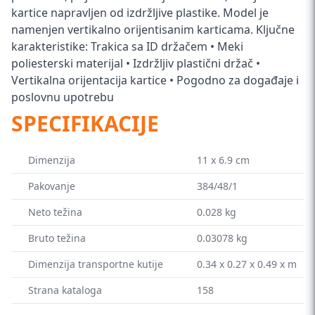
kartice napravljen od izdržljive plastike. Model je
namenjen vertikalno orijentisanim karticama. Ključne
karakteristike: Trakica sa ID držačem • Meki
poliesterski materijal • Izdržljiv plastični držač •
Vertikalna orijentacija kartice • Pogodno za događaje i
poslovnu upotrebu
SPECIFIKACIJE
Dimenzija
11 x 6.9 cm
Pakovanje
384/48/1
Neto težina
0.028 kg
Bruto težina
0.03078 kg
Dimenzija transportne kutije
0.34 x 0.27 x 0.49 x m
Strana kataloga
158