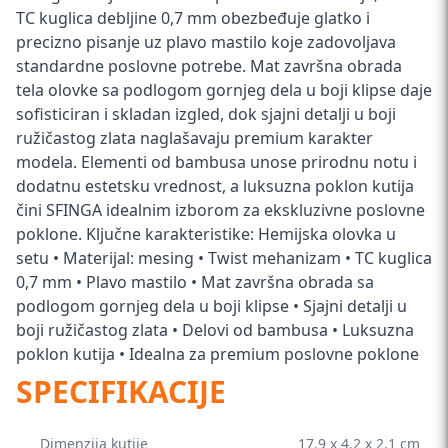
TC kuglica debljine 0,7 mm obezbeđuje glatko i
precizno pisanje uz plavo mastilo koje zadovoljava
standardne poslovne potrebe. Mat završna obrada
tela olovke sa podlogom gornjeg dela u boji klipse daje
sofisticiran i skladan izgled, dok sjajni detalji u boji
ružičastog zlata naglašavaju premium karakter
modela. Elementi od bambusa unose prirodnu notu i
dodatnu estetsku vrednost, a luksuzna poklon kutija
čini SFINGA idealnim izborom za ekskluzivne poslovne
poklone. Ključne karakteristike: Hemijska olovka u
setu • Materijal: mesing • Twist mehanizam • TC kuglica
0,7 mm • Plavo mastilo • Mat završna obrada sa
podlogom gornjeg dela u boji klipse • Sjajni detalji u
boji ružičastog zlata • Delovi od bambusa • Luksuzna
poklon kutija • Idealna za premium poslovne poklone
SPECIFIKACIJE
Dimenzija kutije
17.9 x 4.2 x 2.1 cm