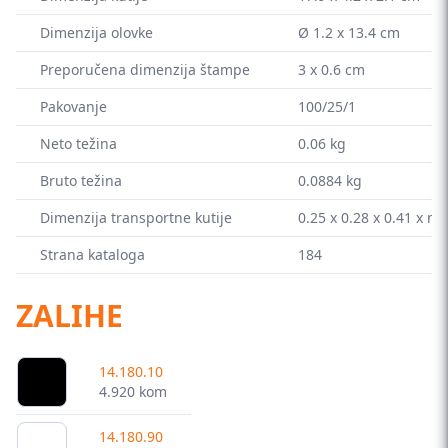
Dimenzija olovke
Ø 1.2 x 13.4 cm
Preporučena dimenzija štampe
3 x 0.6 cm
Pakovanje
100/25/1
Neto težina
0.06 kg
Bruto težina
0.0884 kg
Dimenzija transportne kutije
0.25 x 0.28 x 0.41 x m
Strana kataloga
184
ZALIHE
14.180.10
4.920 kom
14.180.90