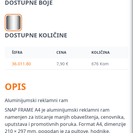
DOSTUPNE BOJE
DOSTUPNE KOLIČINE
ŠIFRA
CENA
KOLIČINA
36.011.80
7,90 €
676 Kom
OPIS
Aluminijumski reklamni ram
SNAP FRAME A4 je aluminijumski reklamni ram
namenjen za isticanje manjih obaveštenja, cenovnika,
uputstava i promotivnih poruka. Format A4, dimenzije
210 × 297 mm, pogodan je za pultove, hodnike,