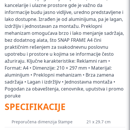
kancelarije i ulazne prostore gde je važno da
informacije budu jasno vidljive, uredno predstavljene i
lako dostupne. Izrađen je od aluminijuma, pa je lagan,
izdržljiv i jednostavan za montažu. Preklopni
mehanizam omogućava brzo i lako menjanje sadržaja,
bez dodatnog alata, što SNAP FRAME A4 čini
praktičnim rešenjem za svakodnevnu poslovnu
upotrebu i prostore u kojima se informacije često
ažuriraju. Ključne karakteristike: Reklamni ram •
Format: A4 • Dimenzije: 210 × 297 mm • Materijal:
aluminijum • Preklopni mehanizam • Brza zamena
sadržaja • Lagan i izdržljiv • Jednostavna montaža •
Pogodan za obaveštenja, cenovnike, uputstva i promo
poruke
SPECIFIKACIJE
Preporučena dimenzija štampe
21 x 29.7 cm